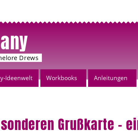
any
nelore Drews
-Ideenwelt
Workbooks
Anleitungen
esonderen Grußkarte – e