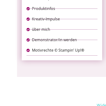
Produktinfos
Kreativ-Impulse
über mich
Demonstrator/in werden
Motivrechte © Stampin’ Up!®
Wide