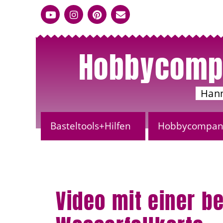
Hobbycomp
Han
Basteltools+Hilfen
Hobbycompany
Video mit einer b