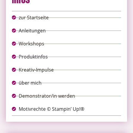
zur Startseite
Anleitungen
Workshops
Produktinfos
Kreativ-Impulse
über mich
Demonstrator/in werden
Motivrechte © Stampin’ Up!®