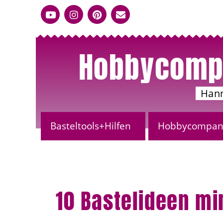
Hobbycomp
Han
Basteltools+Hilfen
Hobbycompany
10 Bastelideen mi