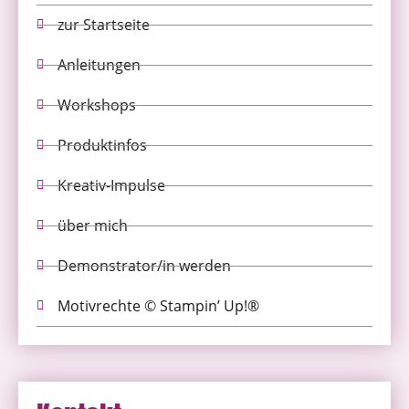
zur Startseite
Anleitungen
Workshops
Produktinfos
Kreativ-Impulse
über mich
Demonstrator/in werden
Motivrechte © Stampin’ Up!®