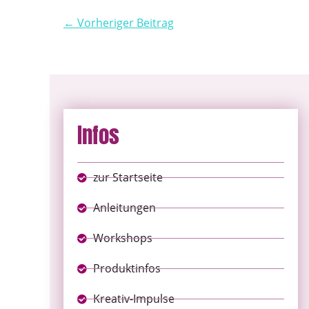
← Vorheriger Beitrag
Infos
zur Startseite
Anleitungen
Workshops
Produktinfos
Kreativ-Impulse