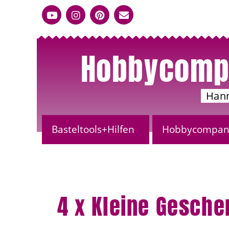
Hobbycomp
Han
Basteltools+Hilfen
Hobbycompany
4 x Kleine Gesch