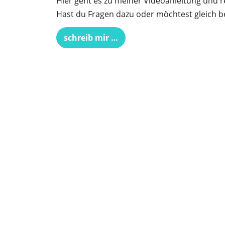
Hier geht es zu meiner Videoanleitung und re
Hast du Fragen dazu oder möchtest gleich be
schreib mir …