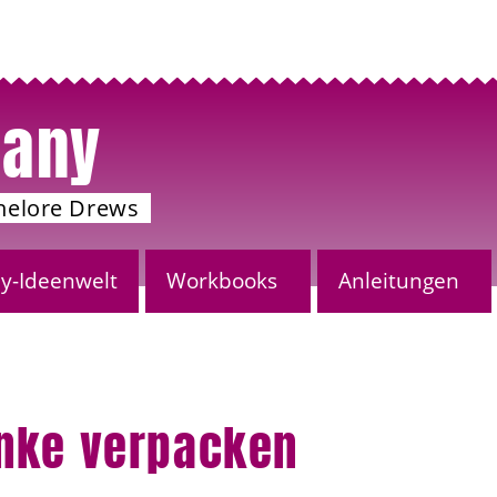
any
nelore Drews
-Ideenwelt
Workbooks
Anleitungen
enke verpacken