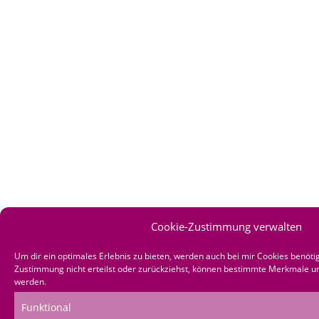
Cookie-Zustimmung verwalten
Um dir ein optimales Erlebnis zu bieten, werden auch bei mir Cookies benöti
Zustimmung nicht erteilst oder zurückziehst, können bestimmte Merkmale un
werden.
Funktional