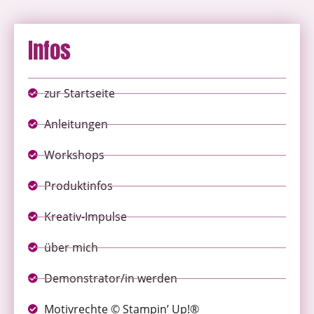
Infos
zur Startseite
Anleitungen
Workshops
Produktinfos
Kreativ-Impulse
über mich
Demonstrator/in werden
Motivrechte © Stampin’ Up!®