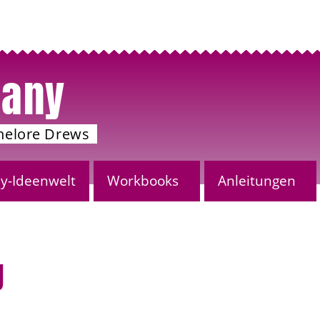
any
nelore Drews
-Ideenwelt
Workbooks
Anleitungen
g