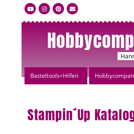
Hobbycomp
Han
Basteltools+Hilfen
Hobbycompany
Stampin´Up Katalo