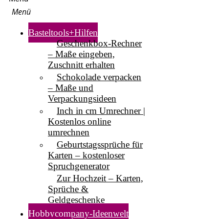
Basteltools+Hilfen
Geschenkbox-Rechner
– Maße eingeben,
Zuschnitt erhalten
Schokolade verpacken
– Maße und
Verpackungsideen
Inch in cm Umrechner |
Kostenlos online
umrechnen
Geburtstagssprüche für
Karten – kostenloser
Spruchgenerator
Zur Hochzeit – Karten,
Sprüche &
Geldgeschenke
Hobbycompany-Ideenwelt