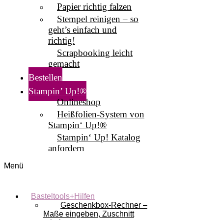
Papier richtig falzen
Stempel reinigen – so
geht’s einfach und
richtig!
Scrapbooking leicht
gemacht
Bestellen
Stampin’ Up!®
Onlineshop
Heißfolien-System von
Stampin‘ Up!®
Stampin‘ Up! Katalog
anfordern
Menü
Basteltools+Hilfen
Geschenkbox-Rechner –
Maße eingeben, Zuschnitt