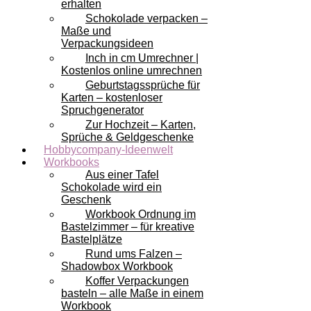
erhalten
Schokolade verpacken –
Maße und
Verpackungsideen
Inch in cm Umrechner |
Kostenlos online umrechnen
Geburtstagssprüche für
Karten – kostenloser
Spruchgenerator
Zur Hochzeit – Karten,
Sprüche & Geldgeschenke
Hobbycompany-Ideenwelt
Workbooks
Aus einer Tafel
Schokolade wird ein
Geschenk
Workbook Ordnung im
Bastelzimmer – für kreative
Bastelplätze
Rund ums Falzen –
Shadowbox Workbook
Koffer Verpackungen
basteln – alle Maße in einem
Workbook