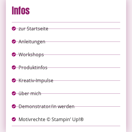
Infos
zur Startseite
Anleitungen
Workshops
Produktinfos
Kreativ-Impulse
über mich
Demonstrator/in werden
Motivrechte © Stampin’ Up!®