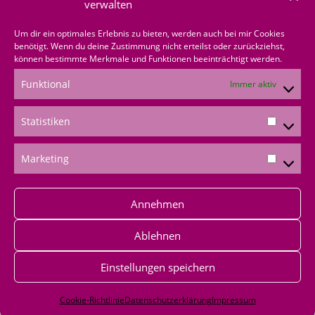
verwalten
Um dir ein optimales Erlebnis zu bieten, werden auch bei mir Cookies
Bestellen
benötigt. Wenn du deine Zustimmung nicht erteilst oder zurückziehst,
können bestimmte Merkmale und Funktionen beeinträchtigt werden.
Funktional
Immer aktiv
Produkte bestellen
Onlineshop
Statistiken
über mich bestellen
Marketing
Shoppingvorteil
Annehmen
Bestellformular
Ablehnen
*Produktempfehlungen
Einstellungen speichern
*Als Amazon-Partner verdiene ich an qualifizierten
Verkäufen
Cookie-Richtlinie
Datenschutzerklärung
Impressum