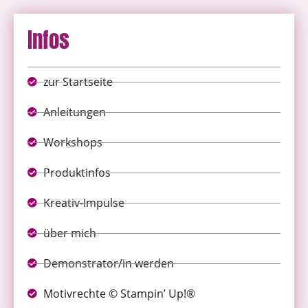
Infos
zur Startseite
Anleitungen
Workshops
Produktinfos
Kreativ-Impulse
über mich
Demonstrator/in werden
Motivrechte © Stampin’ Up!®