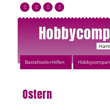
Hobbycomp
Han
Basteltools+Hilfen
Hobbycompany
Ostern