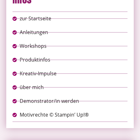
zur Startseite
Anleitungen
Workshops
Produktinfos
Kreativ-Impulse
über mich
Demonstrator/in werden
Motivrechte © Stampin’ Up!®