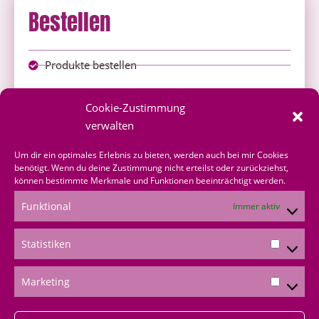
Bestellen
Produkte bestellen
Onlineshop
Cookie-Zustimmung
über mich bestellen
verwalten
Shoppingvorteil
Um dir ein optimales Erlebnis zu bieten, werden auch bei mir Cookies
benötigt. Wenn du deine Zustimmung nicht erteilst oder zurückziehst,
können bestimmte Merkmale und Funktionen beeinträchtigt werden.
Bestellformular
Funktional
Immer aktiv
*Produktempfehlungen
Statistiken
*Als Amazon-Partner verdiene ich an qualifizierten
Verkäufen
Marketing