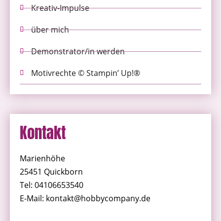
Kreativ-Impulse
über mich
Demonstrator/in werden
Motivrechte © Stampin’ Up!®
Kontakt
Marienhöhe
25451 Quickborn
Tel: 04106653540
E-Mail: kontakt@hobbycompany.de