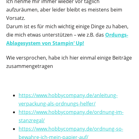
Ich nehme mir immer wieder vor täglich
aufzuräumen, aber leider bleibt es meistens beim
Vorsatz.
Darum ist es für mich wichtig einige Dinge zu haben,
die mich etwas unterstützen – wie z.B. das
Ordungs-
Ablagesystem von Stampin‘ Up!
Wie versprochen, habe ich hier einmal einige Beiträge
zusammengetragen
https://www.hobbycompany.de/anleitung-
verpackung-als-ordnungs-helfer/
https://www.hobbycompany.de/ordnung-im-
stanzregal/
https://www.hobbycompany.de/ordnung-so-
bewahre-ich-mein-papier-auf/