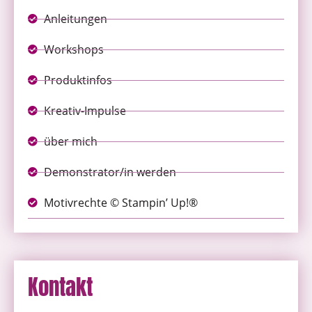
Anleitungen
Workshops
Produktinfos
Kreativ-Impulse
über mich
Demonstrator/in werden
Motivrechte © Stampin’ Up!®
Kontakt