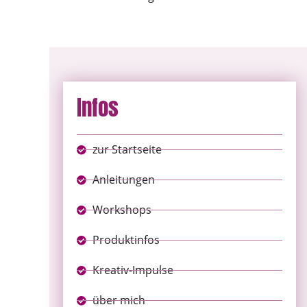
Infos
zur Startseite
Anleitungen
Workshops
Produktinfos
Kreativ-Impulse
über mich