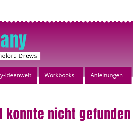
any
nelore Drews
-Ideenwelt
Workbooks
Anleitungen
el konnte nicht gefunde