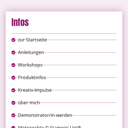
Infos
zur Startseite
Anleitungen
Workshops
Produktinfos
Kreativ-Impulse
über mich
Demonstrator/in werden
Motivrechte © Stampin’ Up!®