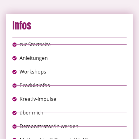
Infos
zur Startseite
Anleitungen
Workshops
Produktinfos
Kreativ-Impulse
über mich
Demonstrator/in werden