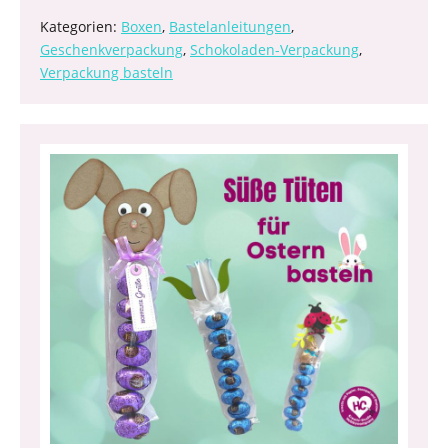
Kategorien:
Boxen
,
Bastelanleitungen
,
Geschenkverpackung
,
Schokoladen-Verpackung
,
Verpackung basteln