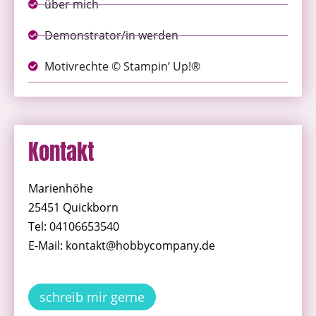
über mich
Demonstrator/in werden
Motivrechte © Stampin’ Up!®
Kontakt
Marienhöhe
25451 Quickborn
Tel: 04106653540
E-Mail: kontakt@hobbycompany.de
schreib mir gerne