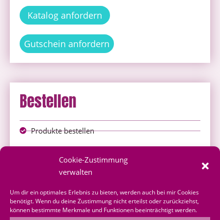
Katalog anfordern
Gutschein anfordern
Bestellen
Produkte bestellen
Onlineshop
Cookie-Zustimmung
über mich bestellen
verwalten
Shoppingvorteil
Um dir ein optimales Erlebnis zu bieten, werden auch bei mir Cookies
benötigt. Wenn du deine Zustimmung nicht erteilst oder zurückziehst,
können bestimmte Merkmale und Funktionen beeinträchtigt werden.
Bestellformular