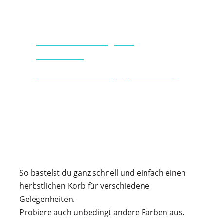
Newsletter-Magazin
anfordern
für mehr Bastelideen, Tipps und Infos
ich will es
So bastelst du ganz schnell und einfach einen
herbstlichen Korb für verschiedene
Gelegenheiten.
Probiere auch unbedingt andere Farben aus.