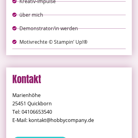
Kreativ-Impulse
über mich
Demonstrator/in werden
Motivrechte © Stampin’ Up!®
Kontakt
Marienhöhe
25451 Quickborn
Tel: 04106653540
E-Mail: kontakt@hobbycompany.de