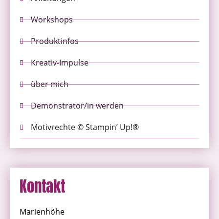
Workshops
Produktinfos
Kreativ-Impulse
über mich
Demonstrator/in werden
Motivrechte © Stampin’ Up!®
Kontakt
Marienhöhe