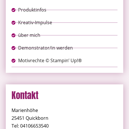
Produktinfos
Kreativ-Impulse
über mich
Demonstrator/in werden
Motivrechte © Stampin’ Up!®
Kontakt
Marienhöhe
25451 Quickborn
Tel: 04106653540