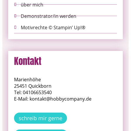
über mich
Demonstrator/in werden
Motivrechte © Stampin’ Up!®
Kontakt
Marienhöhe
25451 Quickborn
Tel: 04106653540
E-Mail: kontakt@hobbycompany.de
schreib mir gerne