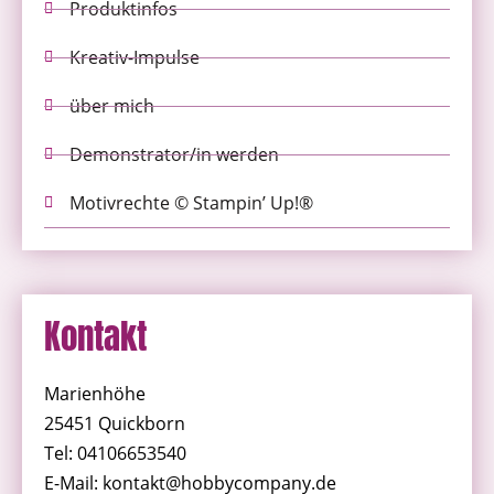
Produktinfos
Kreativ-Impulse
über mich
Demonstrator/in werden
Motivrechte © Stampin’ Up!®
Kontakt
Marienhöhe
25451 Quickborn
Tel: 04106653540
E-Mail: kontakt@hobbycompany.de