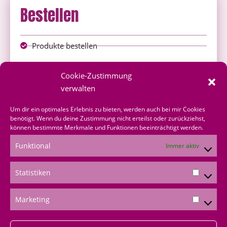
Bestellen
Produkte bestellen
Onlineshop
Cookie-Zustimmung
über mich bestellen
verwalten
Shoppingvorteil
Um dir ein optimales Erlebnis zu bieten, werden auch bei mir Cookies
benötigt. Wenn du deine Zustimmung nicht erteilst oder zurückziehst,
können bestimmte Merkmale und Funktionen beeinträchtigt werden.
Bestellformular
Funktional
Immer aktiv
*Produktempfehlungen
Statistiken
*Als Amazon-Partner verdiene ich an qualifizierten
Verkäufen
Marketing