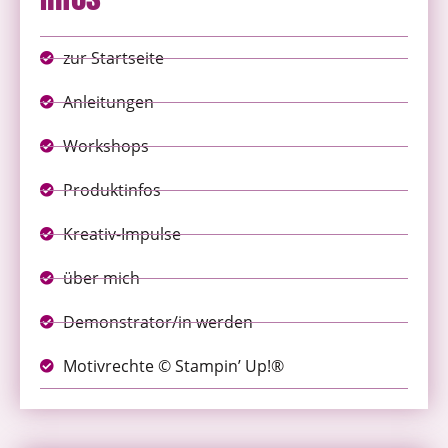
zur Startseite
Anleitungen
Workshops
Produktinfos
Kreativ-Impulse
über mich
Demonstrator/in werden
Motivrechte © Stampin’ Up!®