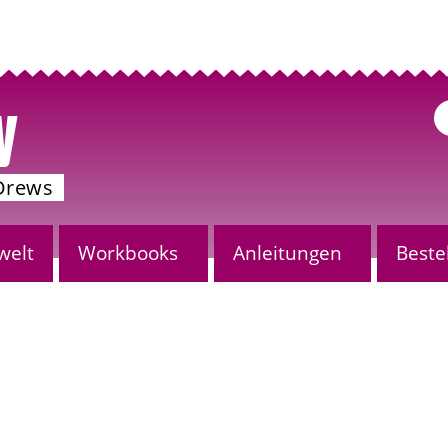
y
Drews
welt
Workbooks
Anleitungen
Beste