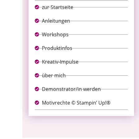
zur Startseite
Anleitungen
Workshops
Produktinfos
Kreativ-Impulse
über mich
Demonstrator/in werden
Motivrechte © Stampin’ Up!®