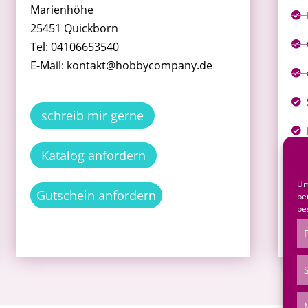
Marienhöhe
25451 Quickborn
Tel: 04106653540
E-Mail: kontakt@hobbycompany.de
schreib mir gerne
Katalog anfordern
Um
*Al
Gutschein anfordern
be
qua
be