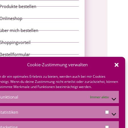
Produkte bestellen
Onlineshop
über mich bestellen
Shoppingvorteil
Bestellformular
Cookie-Zustimmung verwalten
*Produktempfehlungen
 dir ein optimales Erlebnis zu bieten, werden auch bei mir Cookies
s Amazon-Partner verdiene ich an
nötigt. Wenn du deine Zustimmung nicht erteilst oder zurückziehst, können
lifizierten Verkäufen
stimmte Merkmale und Funktionen beeinträchtigt werden.
Funktional
Immer aktiv
Statistiken
Marketing