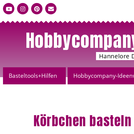
Hobbycompan
Hannelore 
Basteltools+Hilfen
Hobbycompany-Ideen
Körbchen basteln