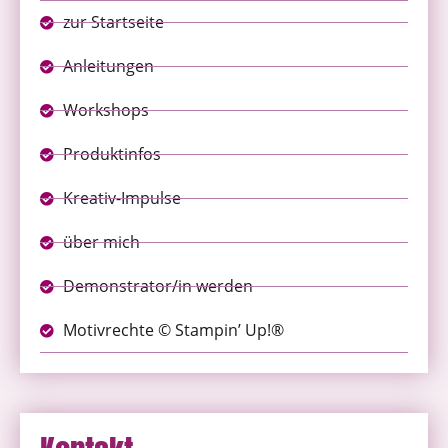
zur Startseite
Anleitungen
Workshops
Produktinfos
Kreativ-Impulse
über mich
Demonstrator/in werden
Motivrechte © Stampin’ Up!®