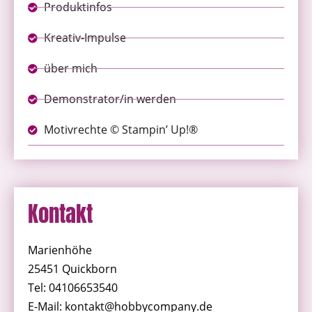
Produktinfos
Kreativ-Impulse
über mich
Demonstrator/in werden
Motivrechte © Stampin’ Up!®
Kontakt
Marienhöhe
25451 Quickborn
Tel: 04106653540
E-Mail: kontakt@hobbycompany.de