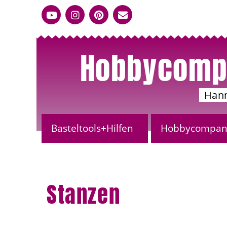
Hobbycomp
Han
Basteltools+Hilfen
Hobbycompany
Stanzen