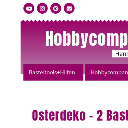
Hobbycomp
Han
Basteltools+Hilfen
Hobbycompany
Osterdeko – 2 Bas