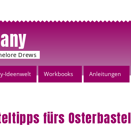
any
nelore Drews
-Ideenwelt
Workbooks
Anleitungen
teltipps fürs Osterbaste